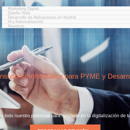
Marketing Digital
Diseño Web
Desarrollo de Aplicaciones en Madrid
IA y Automatización
Nosotros
nsultoría Informática para PYME y Desarro
 todo nuestro potencial para ayudarte en la digitalización de t