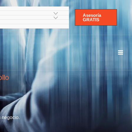
Asesoría
GRATIS
llo
u negocio.